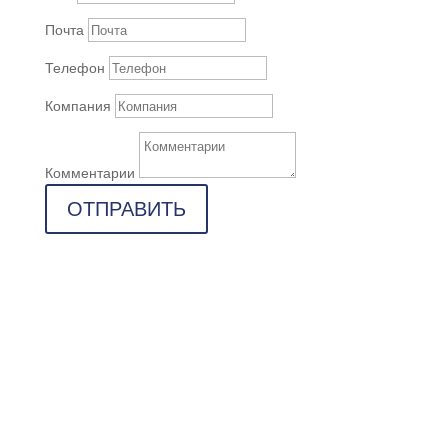
Почта
Телефон
Компания
Комментарии
ОТПРАВИТЬ
Адрес

г. Казань, ул. Дементьева, д. 70А
Почта

kip@ankor.expert
Телефон
